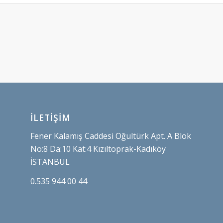
İLETİŞİM
Fener Kalamış Caddesi Oğultürk Apt. A Blok
No:8 Da:10 Kat:4 Kızıltoprak-Kadıköy
İSTANBUL
0.535 944 00 44