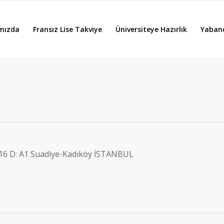
mızda
Fransız Lise Takviye
Üniversiteye Hazırlık
Yabanc
 16 D: A1 Suadiye-Kadıköy İSTANBUL